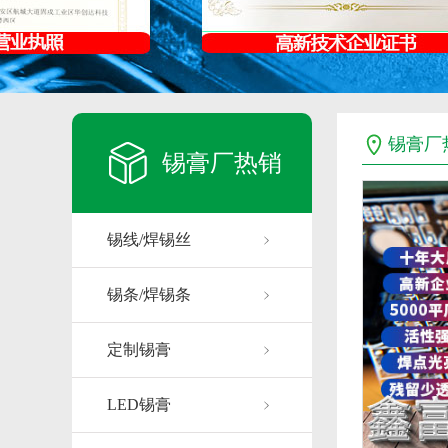
锡膏厂
锡膏厂热销
锡线/焊锡丝
锡条/焊锡条
定制锡膏
LED锡膏