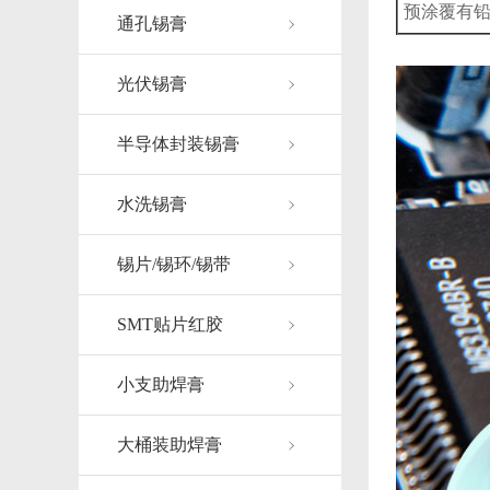
预涂覆有
通孔锡膏
光伏锡膏
半导体封装锡膏
水洗锡膏
锡片/锡环/锡带
SMT贴片红胶
小支助焊膏
大桶装助焊膏