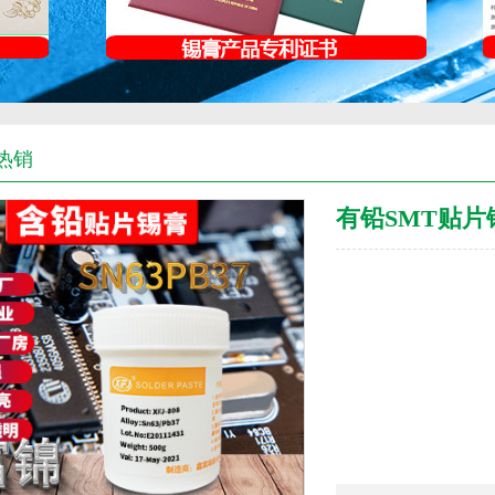
热销
有铅SMT贴片