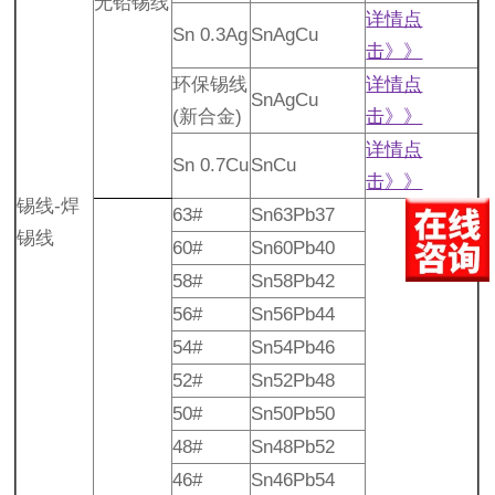
无铅锡线
详情点
Sn 0.3Ag
SnAgCu
击》》
环保锡线
详情点
SnAgCu
(新合金)
击》》
详情点
Sn 0.7Cu
SnCu
击》》
锡线-焊
63#
Sn63Pb37
锡线
60#
Sn60Pb40
58#
Sn58Pb42
56#
Sn56Pb44
54#
Sn54Pb46
52#
Sn52Pb48
50#
Sn50Pb50
48#
Sn48Pb52
46#
Sn46Pb54