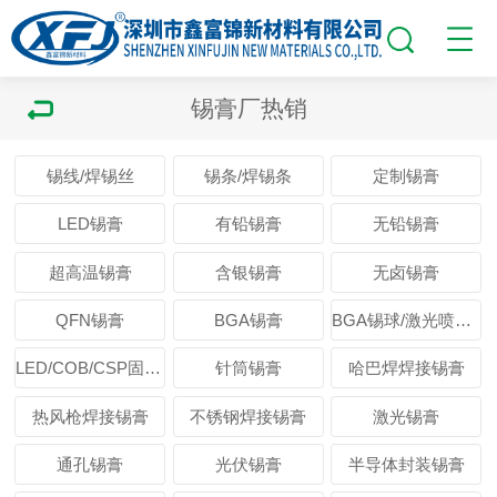
锡膏厂热销
锡线/焊锡丝
锡条/焊锡条
定制锡膏
LED锡膏
有铅锡膏
无铅锡膏
超高温锡膏
含银锡膏
无卤锡膏
QFN锡膏
BGA锡膏
BGA锡球/激光喷锡锡球
LED/COB/CSP固晶锡膏
针筒锡膏
哈巴焊焊接锡膏
热风枪焊接锡膏
不锈钢焊接锡膏
激光锡膏
通孔锡膏
光伏锡膏
半导体封装锡膏