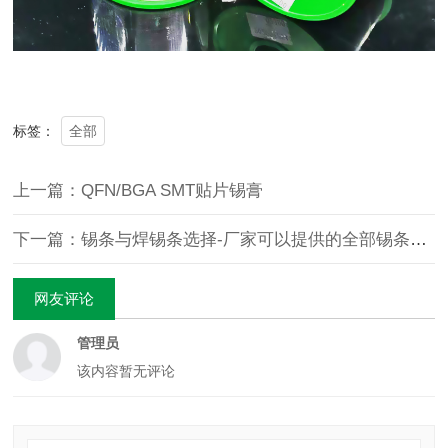
全部
标签：
上一篇：QFN/BGA SMT贴片锡膏
下一篇：锡条与焊锡条选择-厂家可以提供的全部锡条型号
网友评论
管理员
该内容暂无评论