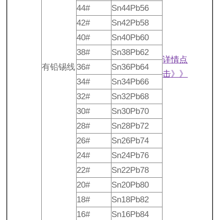
44#
Sn44Pb56
42#
Sn42Pb58
40#
Sn40Pb60
38#
Sn38Pb62
详情点
有铅锡线
36#
Sn36Pb64
击》》
34#
Sn34Pb66
32#
Sn32Pb68
30#
Sn30Pb70
28#
Sn28Pb72
26#
Sn26Pb74
24#
Sn24Pb76
22#
Sn22Pb78
20#
Sn20Pb80
18#
Sn18Pb82
16#
Sn16Pb84