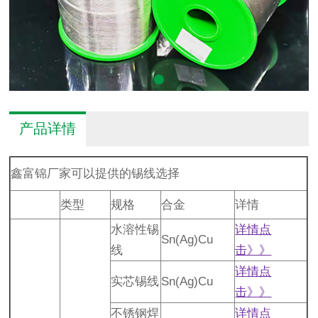
产品详情
鑫富锦厂家可以提供的锡线选择
类型
规格
合金
详情
水溶性锡
详情点
Sn(Ag)Cu
线
击》》
详情点
实芯锡线
Sn(Ag)Cu
击》》
不锈钢焊
详情点